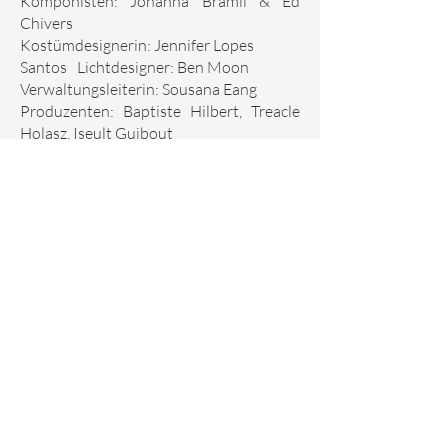
Komponisten: Johanna Bramli & Ed
Chivers
Kostümdesignerin: Jennifer Lopes
Santos Lichtdesigner: Ben Moon
Verwaltungsleiterin: Sousana Eang
Produzenten: Baptiste Hilbert, Treacle
Holasz, Iseult Guibout
Social-Media-Managerin: Stefania
Pinato
Ticket