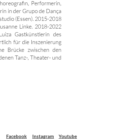
Choreografin, Performerin,
erin in der Grupo de Dança
zstudio (Essen). 2015-2018
 Susanne Linke. 2018-2022
Luiza Gastkünstlerin des
lich für die Inszenierung
eine Brücke zwischen den
edenen Tanz-, Theater- und
Facebook
Instagram
Youtube